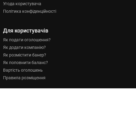
Угода користувача
Політика конфіденційності
Для користувачів
Як подати оголошення?
Як додати компанію?
Як розмістити банер?
Як поповнити баланс?
Вартість оголошень
Правила розміщення
Для клієнтів
Що ми пропонуємо?
Пакети послуг
Вартість реклами на сайті