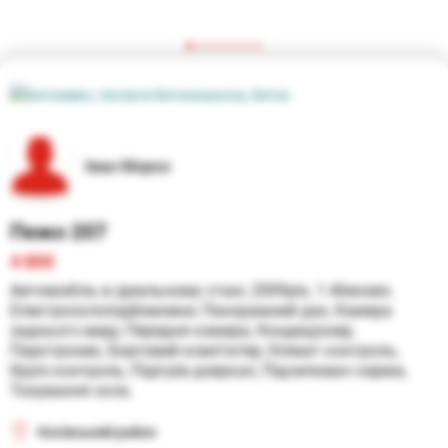
Іван Мороз
Пежо 207
4 800
Автомобіль в ідеальному стані, 2009рік, 1.4бензин. 
Електросклопiдйомники, Панорамний дах, Камера 
заднього виду, Передня камера, Кондиціонер, 
Парктроник, Бортовий комп'ютер, Клiмат контроль, 
Круїз контроль, Підігрів дзеркал, Підсилювач керма, 
Тонування скла.
Косівський район